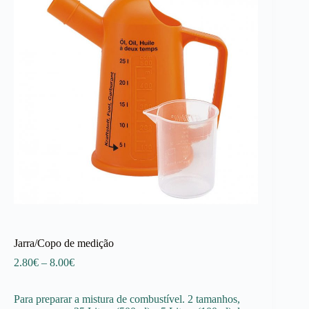
Jarra/Copo de medição
Price
2.80
€
–
8.00
€
range:
2.80€
Para preparar a mistura de combustível. 2 tamanhos,
through