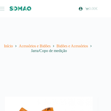
Pular
para
0.00
€
Carrinho
o
de
conteúdo
compras
Início
Acessórios e Bidões
Bidões e Acessórios
Jarra/Copo de medição