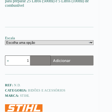
para preparar 25 Litros (500ml) e 5 Litros (100ml) de
8.00€
combustível
Escala
Quantidade
Adicionar
de
Jarra/Copo
de
medição
REF:
N.D.
CATEGORIA:
BIDÕES E ACESSÓRIOS
MARCA:
STIHL