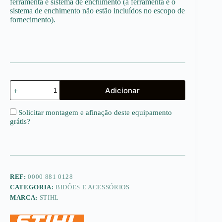
ferramenta e sistema de enchimento (a ferramenta e o
sistema de enchimento não estão incluídos no escopo de
fornecimento).
Quantidade
Adicionar
de
Tubo
de
Solicitar montagem e afinação deste equipamento
enchimento
grátis
?
para
Bidão
Combinado
REF:
0000 881 0128
CATEGORIA:
BIDÕES E ACESSÓRIOS
MARCA:
STIHL