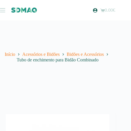
Pular
para
0.00
€
Carrinho
o
de
conteúdo
compras
Início
Acessórios e Bidões
Bidões e Acessórios
Tubo de enchimento para Bidão Combinado