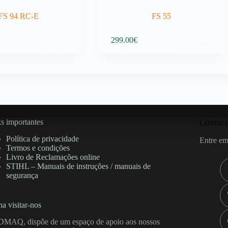
FS 94 RC-E
FS 55
Adicionar
Adicionar
299.00
€
s importantes
Contact
Política de privacidade
Entre em
Termos e condições
Livro de Reclamações online
STIHL – Manuais de instruções / manuais de
segurança
a visitar-nos
DMAQ, dispõe de um espaço de apoio aos nossos