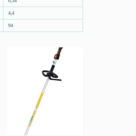
0,34
4,4
94