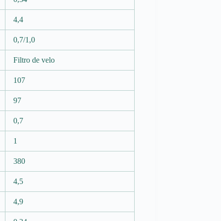
4,4
0,7/1,0
Filtro de velo
107
97
0,7
1
380
4,5
4,9