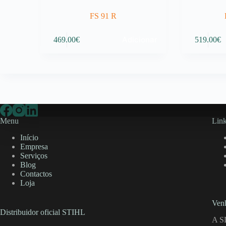
FS 91 R
Adicionar
469.00
€
519.00
€
Menu
Link
Início
Empresa
Serviços
Blog
Contactos
Loja
Venh
Distribuidor oficial STIHL
A S