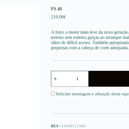
FS 40
219.00
€
A foice a motor mais leve da nova geração.
terreno sem rodeios graças ao arranque mais
sítios de difícil acesso. Também apropriada
pequenas com a cabeça de corte adequada.
Quantidade
de
FS
40
Solicitar montagem e afinação deste eq
REF:
41440112309