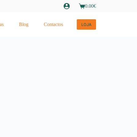
0.00
€
Carrinho
de
compras
as
Blog
Contactos
LOJA