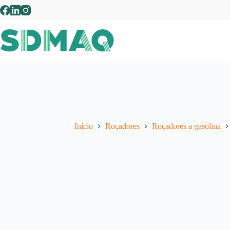
Pular
para
o
conteúdo
Início
Roçadores
Roçadores a gasolina