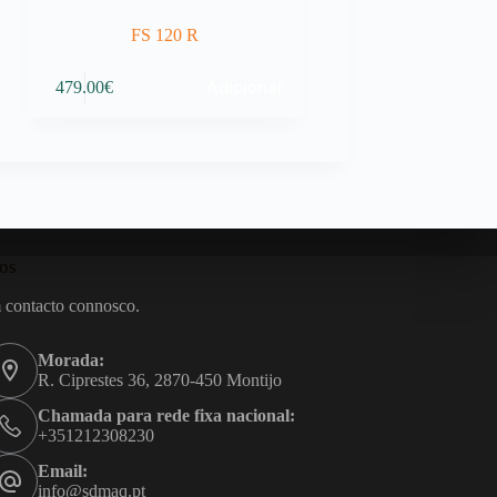
FS 120 R
Adicionar
479.00
€
os
 contacto connosco.
Morada:
R. Ciprestes 36, 2870-450 Montijo
Chamada para rede fixa nacional:
+351212308230
Email:
info@sdmaq.pt