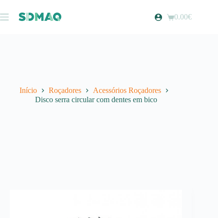
Pular
para
0.00
€
Carrinho
o
de
conteúdo
compras
Início
Roçadores
Acessórios Roçadores
Disco serra circular com dentes em bico