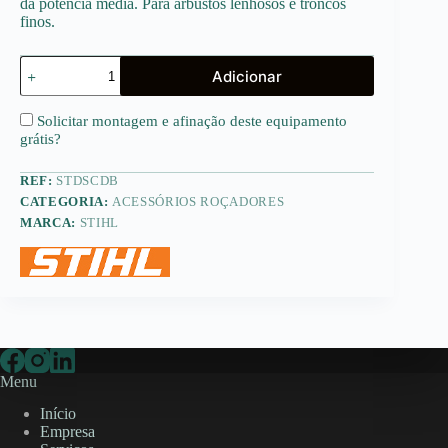
da potência média. Para arbustos lenhosos e troncos
finos.
Quantidade
Adicionar
de
Disco
serra
Solicitar montagem e afinação deste equipamento
circular
grátis
?
com
dentes
REF:
STDSCDB
em
bico
CATEGORIA:
ACESSÓRIOS ROÇADORES
MARCA:
STIHL
Menu
Início
Empresa