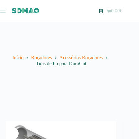
Pular
para
0.00
€
Carrinho
o
de
conteúdo
compras
Início
Roçadores
Acessórios Roçadores
Tiras de fio para DuroCut