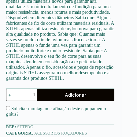
apenas utiliza materiais novos para garantir alta
qualidade. Um único tratamento de fundição para uma
maior resistência, menos roturas e mais produtividade.
Disponível em diferentes diâmetros Sabia que: Alguns
fabricantes de fio de corte utilizam materiais residuais. A
STIHL apenas utiliza resina de nylon nova para garantir
alta qualidade no produto. Sabia que: Quantas mais
vezes se funde o fio de nylon mais fraco se torna. A
STIHL apenas o funde uma vez para garantir um
producto muito forte e muito resistente. Sabia que: A
STIHL desenvolve o seu fio de corte para as suas
máquinas tendo em consideração a experiência do
utilizador. Apenas o fio, acessórios e peças de reposição
originais STIHL asseguram o melhor desempenho e a
garantia dos produtos STIHL.
Quantidade
Adicionar
de
Tiras
de
Solicitar montagem e afinação deste equipamento
fio
grátis
?
para
DuroCut
REF:
STTFDC
CATEGORIA:
ACESSÓRIOS ROÇADORES