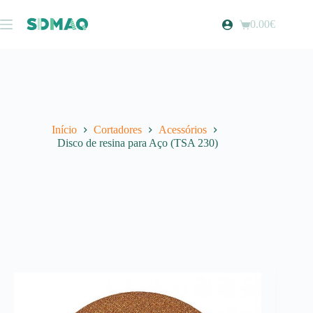
Pular
para
0.00
€
Carrinho
o
de
conteúdo
compras
Início
Cortadores
Acessórios
Disco de resina para Aço (TSA 230)