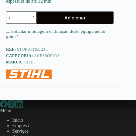
espessura de até 12 mm.
Quantidade
Adicionar
de
Disco
de
Solicitar montagem e afinação deste equipamento
resina
grátis
?
para
Aço
REF:
STDRA-TSA 230
(TSA
230)
CATEGORIA:
ACESSÓRIOS
MARCA:
STIHL
Menu
Início
Empresa
Serviços