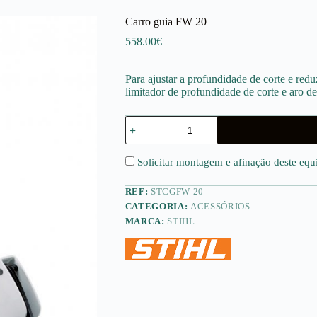
Carro guia FW 20
558.00
€
Para ajustar a profundidade de corte e red
limitador de profundidade de corte e aro de
Quantidade
de
Carro
guia
Solicitar montagem e afinação deste eq
FW
20
REF:
STCGFW-20
CATEGORIA:
ACESSÓRIOS
MARCA:
STIHL