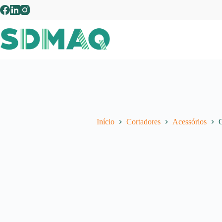
Pular
para
o
conteúdo
Início
Cortadores
Acessórios
C