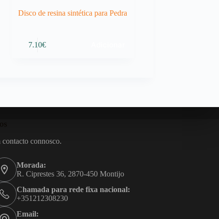
Disco de resina sintética para Pedra
Adicionar
7.10
€
os
 contacto connosco.
Morada:
R. Ciprestes 36, 2870-450 Montijo
Chamada para rede fixa nacional:
+351212308230
Email: