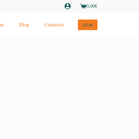
0.00
€
Carrinho
de
compras
as
Blog
Contactos
LOJA