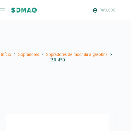
Pular
para
0.00
€
Carrinho
o
de
conteúdo
compras
Início
Sopradores
Sopradores de mochila a gasolina
BR 450