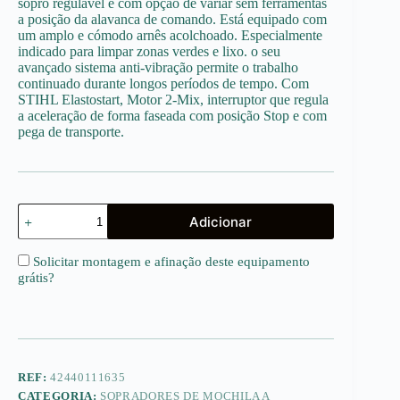
sopro regulável e com opção de variar sem ferramentas
a posição da alavanca de comando. Está equipado com
um amplo e cómodo arnês acolchoado. Especialmente
indicado para limpar zonas verdes e lixo. o seu
avançado sistema anti-vibração permite o trabalho
continuado durante longos períodos de tempo. Com
STIHL Elastostart, Motor 2-Mix, interruptor que regula
a aceleração de forma faseada com posição Stop e com
pega de transporte.
Quantidade
Adicionar
de
BR
450
Solicitar montagem e afinação deste equipamento
grátis
?
REF:
42440111635
CATEGORIA:
SOPRADORES DE MOCHILA A