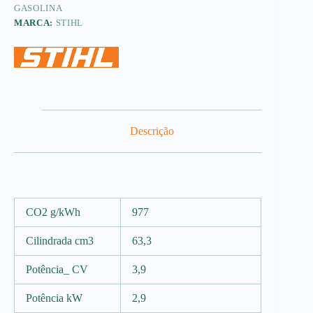
GASOLINA
MARCA:
STIHL
Descrição
CO2 g/kWh
977
Cilindrada cm3
63,3
Potência_ CV
3,9
Potência kW
2,9