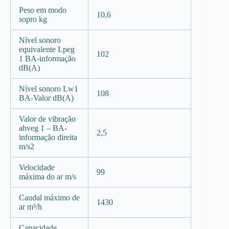
Peso em modo
10,6
sopro kg
Nível sonoro
equivalente Lpeg
102
1 BA-informação
dB(A)
Nível sonoro Lw1
108
BA-Valor dB(A)
Valor de vibração
ahveg 1 – BA-
2,5
informação direita
m/s2
Velocidade
99
máxima do ar m/s
Caudal máximo de
1430
ar m³/h
Capacidade