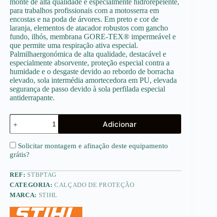
monte de alta qualidade e especialmente hidrorepelente,
para trabalhos profissionais com a motosserra em
encostas e na poda de árvores. Em preto e cor de
laranja, elementos de atacador robustos com gancho
fundo, ilhós, membrana GORE-TEX® impermeável e
que permite uma respiração ativa especial.
Palmilhaergonómica de alta qualidade, destacável e
especialmente absorvente, proteção especial contra a
humidade e o desgaste devido ao rebordo de borracha
elevado, sola intermédia amortecedora em PU, elevada
segurança de passo devido à sola perfilada especial
antiderrapante.
Quantidade
Adicionar
de
Botas
de
Solicitar montagem e afinação deste equipamento
Proteção
grátis
?
TREKKING
ADVANCE
REF:
STBPTAG
GTX
CATEGORIA:
CALÇADO DE PROTEÇÃO
MARCA:
STIHL