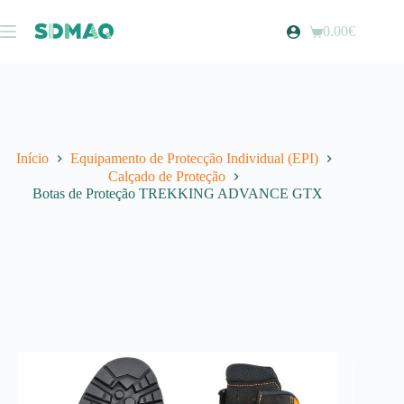
Pular
para
0.00
€
Carrinho
o
de
conteúdo
compras
Início
Equipamento de Protecção Individual (EPI)
Calçado de Proteção
Botas de Proteção TREKKING ADVANCE GTX