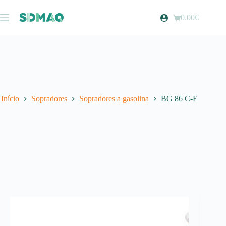
Pular
para
0.00
€
Carrinho
o
de
conteúdo
compras
Início
Sopradores
Sopradores a gasolina
BG 86 C-E