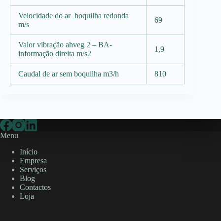
Velocidade do ar_boquilha redonda
69
m/s
Valor vibração ahveg 2 – BA-
1,9
informação direita m/s2
Caudal de ar sem boquilha m3/h
810
Menu
Início
Empresa
Serviços
Blog
Contactos
Loja