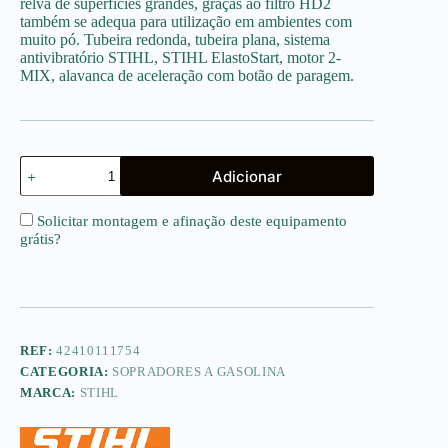
relva de superfícies grandes, graças ao filtro HD2
também se adequa para utilização em ambientes com
muito pó. Tubeira redonda, tubeira plana, sistema
antivibratório STIHL, STIHL ElastoStart, motor 2-
MIX, alavanca de aceleração com botão de paragem.
Quantidade
Adicionar
de
BG
86
Solicitar montagem e afinação deste equipamento
C-
grátis
?
E
REF:
42410111754
CATEGORIA:
SOPRADORES A GASOLINA
MARCA:
STIHL