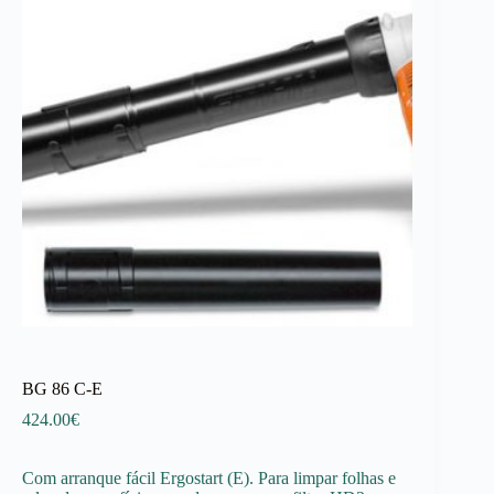
BG 86 C-E
424.00
€
Com arranque fácil Ergostart (E). Para limpar folhas e