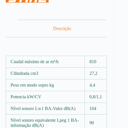
Descrição
Caudal máximo de ar m³/h
810
Cilindrada cm3
27,2
Peso em modo sopro kg
4,4
Potencia kW/CV
0,8/1,1
Nível sonoro Lw1 BA-Valor dB(A)
104
Nível sonoro equivalente Lpeg 1 BA-
90
informação dB(A)