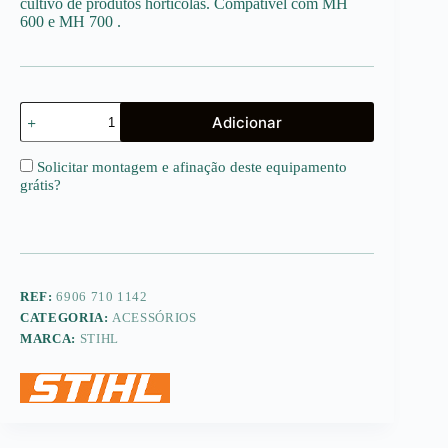
cultivo de produtos hortícolas. Compatível com MH
600 e MH 700 .
Quantidade
Adicionar
de
AHK
800
Solicitar montagem e afinação deste equipamento
-
grátis
?
Abre
Regos
REF:
6906 710 1142
CATEGORIA:
ACESSÓRIOS
MARCA:
STIHL