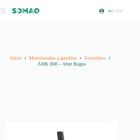
Pular
para
0.00
€
Carrinho
o
de
conteúdo
compras
Início
Motoenxadas a gasolina
Acessórios
AHK 800 – Abre Regos