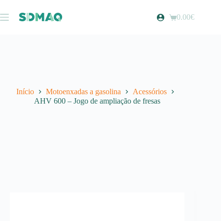
Pular
para
0.00
€
Carrinho
o
de
conteúdo
compras
Início
Motoenxadas a gasolina
Acessórios
AHV 600 – Jogo de ampliação de fresas