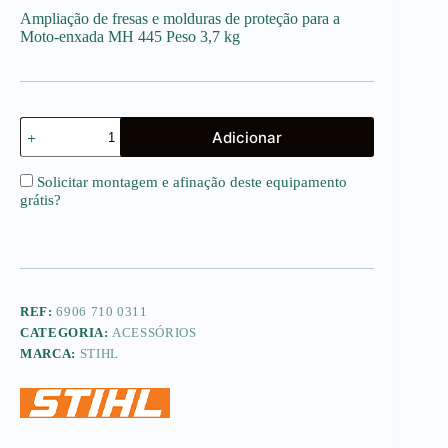
Ampliação de fresas e molduras de proteção para a
Moto-enxada MH 445 Peso 3,7 kg
Quantidade
Adicionar
de
AHV
600
Solicitar montagem e afinação deste equipamento
-
grátis
?
Jogo
de
ampliação
de
fresas
REF:
6906 710 0311
CATEGORIA:
ACESSÓRIOS
MARCA:
STIHL