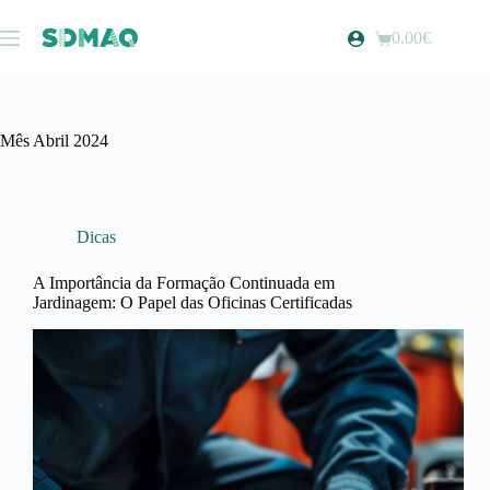
Pular
para
0.00
€
Carrinho
o
de
conteúdo
compras
Mês
Abril 2024
Dicas
A Importância da Formação Continuada em
Jardinagem: O Papel das Oficinas Certificadas