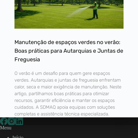
Manutenção de espaços verdes no verão:
Boas práticas para Autarquias e Juntas de
Freguesia
O verão é um desafio para quem gere espaços
verdes. Autarquias e juntas de freguesia enfrentam
calor, seca e maior exigência de manutenção. Neste
artigo, partilhamos boas práticas para otimizar
recursos, garantir eficiência e manter os espaços
cuidados. A SDMAQ apoia equipas com soluções
completas e assistência técnica especializada.
Menu
Início