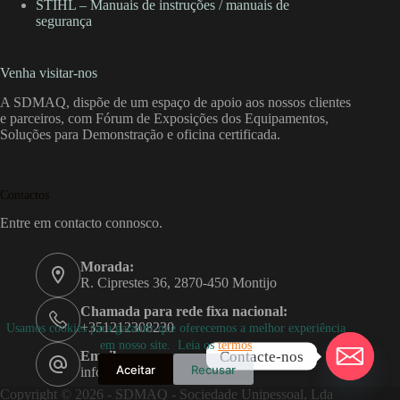
STIHL – Manuais de instruções / manuais de
segurança
Venha visitar-nos
A SDMAQ, dispõe de um espaço de apoio aos nossos clientes
e parceiros, com Fórum de Exposições dos Equipamentos,
Soluções para Demonstração e oficina certificada.
Contactos
Entre em contacto connosco.
Morada:
R. Ciprestes 36, 2870-450 Montijo
Chamada para rede fixa nacional:
+351212308230
Usamos cookies para garantir que oferecemos a melhor experiência
em nosso site. Leia os
termos
Contacte-nos
Email:
Aceitar
Recusar
info@sdmaq.pt
Copyright © 2026 - SDMAQ - Sociedade Unipessoal, Lda