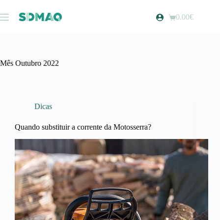
Pular
para
0.00
€
Carrinho
o
de
conteúdo
compras
Mês
Outubro 2022
Dicas
Quando substituir a corrente da Motosserra?