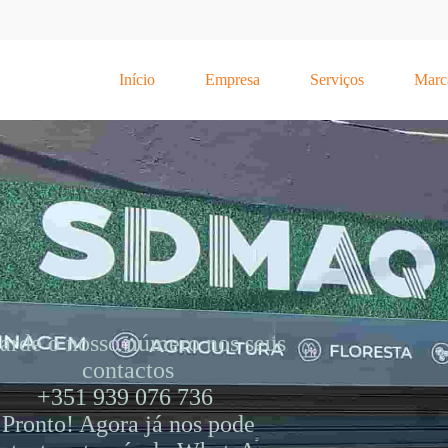
Início
Empresa
Serviços
Marc
arde o nosso número nos seus
contactos
+351 939 076 736
Pronto! Agora já nos pode