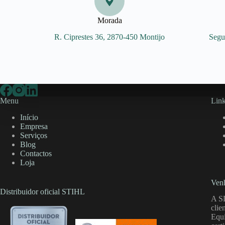
Morada
R. Ciprestes 36, 2870-450 Montijo
Segu
Menu
Link
Início
Empresa
Serviços
Blog
Contactos
Loja
Venh
Distribuidor oficial STIHL
A S
clie
Equi