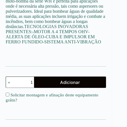
moto-bomba da série WH é perfeita para aplicações
onde é necessária alta pressão, tais como aspersores ou
pulverizadores. Ideal para bombear águas de qualidade
média, as suas aplicações incluem irrigação e combate a
incêndios, bem como bombear águas a longas
distâncias.TECNOLOGIAS INOVADORAS
PRESENTES:-MOTOR A 4 TEMPOS OHV-
ALERTA DE ÓLEO-CUBA E IMPULSOR EM
FERRO FUNDIDO-SISTEMA ANTI-VIBRAÇÃO
Quantidade
Adicionar
de
WH20
X
Solicitar montagem e afinação deste equipamento
HONDA
grátis
?