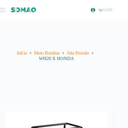
Pular
para
0.00
€
Carrinho
o
de
conteúdo
compras
Início
Moto Bombas
Alta Pressão
WH20 X HONDA