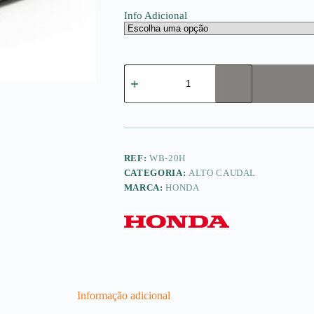
Info Adicional
Quantidade
de
WB20
XT
HONDA
REF:
WB-20H
CATEGORIA:
ALTO CAUDAL
MARCA:
HONDA
Informação adicional