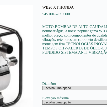
WB20 XT HONDA
Price
545.00
€
–
692.00
€
range:
545.00€
MOTO-BOMBAS DE ALTO CAUDALPara tod
through
bombear água, a nossa popular gama WB ofe
692.00€
melhor preço, com componentes de qualidad
vibração, retentores em carboneto de silic
montagem fixa.TECNOLOGIAS INOV
TEMPOS OHV-ALERTA DE ÓLEO-CU
FUNDIDO-SISTEMA ANTI-VIBRAÇÃ
Diamêtro
Elevação máxima