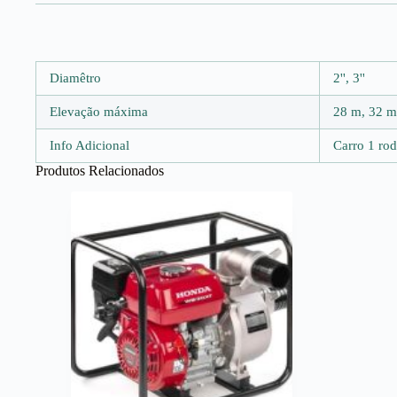
Diamêtro
2'', 3''
Elevação máxima
28 m, 32 m
Info Adicional
Carro 1 ro
Produtos Relacionados