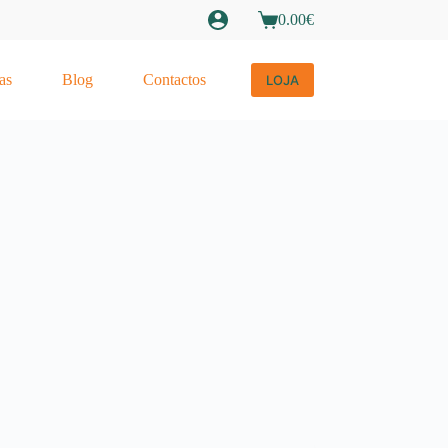
0.00
€
Carrinho
de
compras
as
Blog
Contactos
LOJA