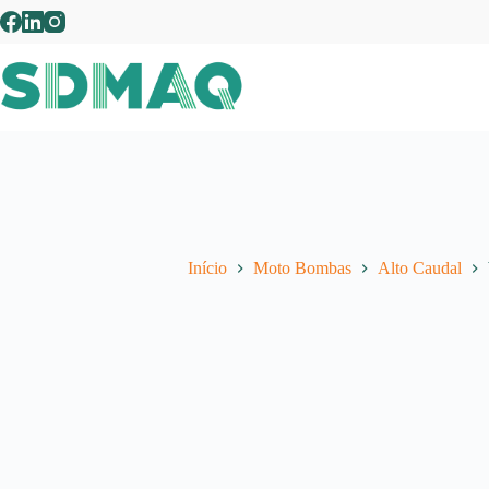
Pular
para
o
conteúdo
Início
Moto Bombas
Alto Caudal