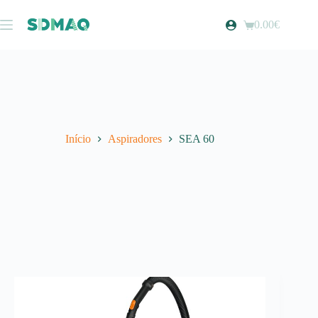
Pular
para
0.00
€
Carrinho
o
de
conteúdo
compras
Início
Aspiradores
SEA 60