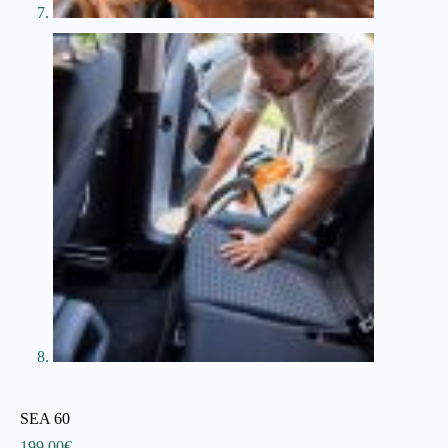
SEA 60
199.00
€