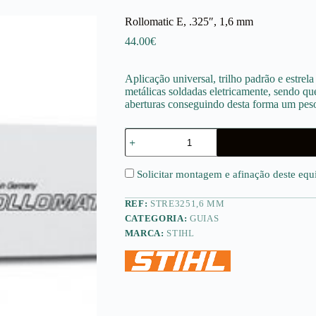
Rollomatic E, .325″, 1,6 mm
44.00
€
Aplicação universal, trilho padrão e estre
metálicas soldadas eletricamente, sendo que
aberturas conseguindo desta forma um peso
Quantidade
de
Rollomatic
E,
Solicitar montagem e afinação deste eq
.325",
1,6
REF:
STRE3251,6 MM
mm
CATEGORIA:
GUIAS
MARCA:
STIHL