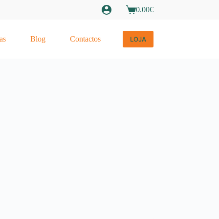
0.00
€
Carrinho
de
compras
as
Blog
Contactos
LOJA