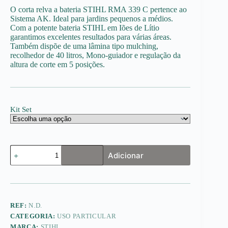
359.00€
O corta relva a bateria STIHL RMA 339 C pertence ao
through
Sistema AK. Ideal para jardins pequenos a médios.
529.00€
Com a potente bateria STIHL em Iões de Lítio
garantimos excelentes resultados para várias áreas.
Também dispõe de uma lâmina tipo mulching,
recolhedor de 40 litros, Mono-guiador e regulação da
altura de corte em 5 posições.
Kit Set
Quantidade
Adicionar
de
RMA
339.0
C
REF:
N.D.
CATEGORIA:
USO PARTICULAR
MARCA:
STIHL