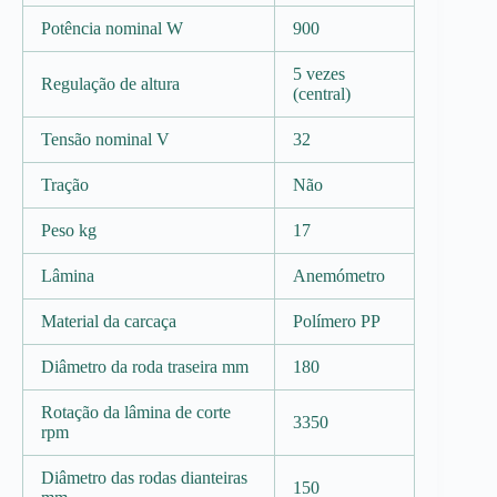
Potência nominal W
900
5 vezes
Regulação de altura
(central)
Tensão nominal V
32
Tração
Não
Peso kg
17
Lâmina
Anemómetro
Material da carcaça
Polímero PP
Diâmetro da roda traseira mm
180
Rotação da lâmina de corte
3350
rpm
Diâmetro das rodas dianteiras
150