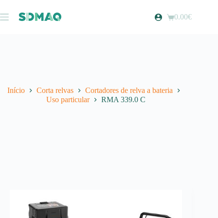
Pular
para
0.00
€
Carrinho
o
de
conteúdo
compras
Início
Corta relvas
Cortadores de relva a bateria
Uso particular
RMA 339.0 C