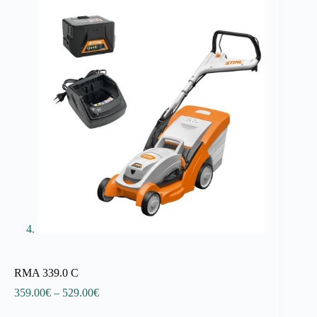
RMA 339.0 C
Price
359.00
€
–
529.00
€
range: