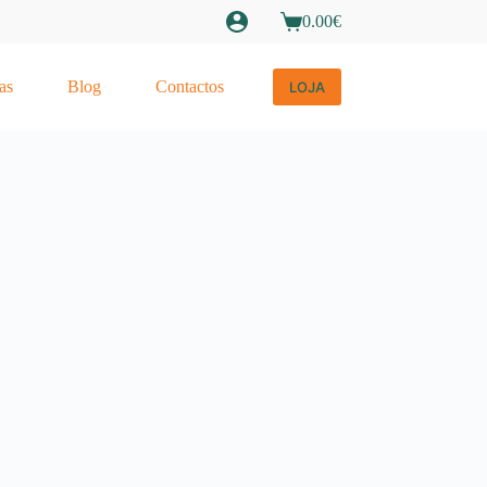
0.00
€
Carrinho
de
compras
as
Blog
Contactos
LOJA