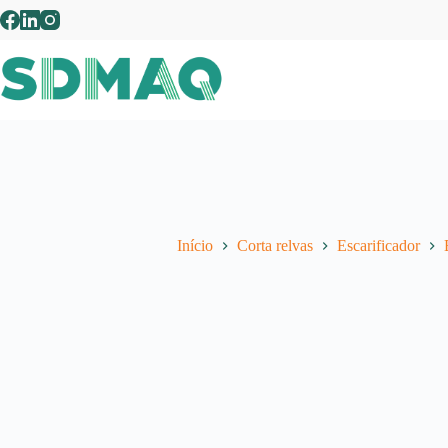
Pular
para
o
conteúdo
Início
Corta relvas
Escarificador