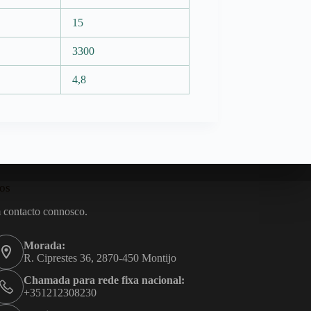
15
3300
4,8
os
 contacto connosco.
Morada:
R. Ciprestes 36, 2870-450 Montijo
Chamada para rede fixa nacional:
+351212308230