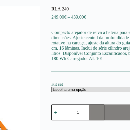
RLA 240
Price
249.00
€
–
439.00
€
range:
249.00€
Compacto arejador de relva a bateria para 
through
dimensões. Ajuste central da profundidade
439.00€
rotativo na carcaça, ajuste da altura do gui
cm, 16 lâminas. Inclui de série cilindro are
litros. Disponível Conjunto Escarificador,
180 Wh Carregador AL 101
Kit set
Quantidade
de
RLA
240