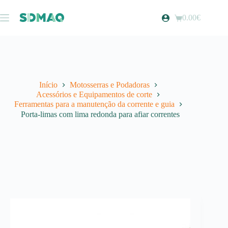
Pular
para
0.00
€
Carrinho
o
de
conteúdo
compras
Início
Motosserras e Podadoras
Acessórios e Equipamentos de corte
Ferramentas para a manutenção da corrente e guia
Porta-limas com lima redonda para afiar correntes