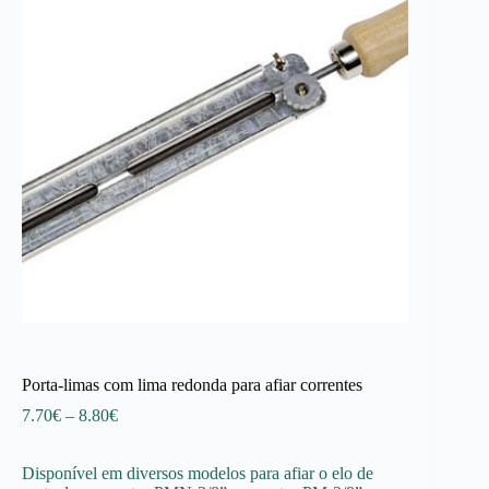
Porta-limas com lima redonda para afiar correntes
Price
7.70
€
–
8.80
€
range:
7.70€
Disponível em diversos modelos para afiar o elo de
through