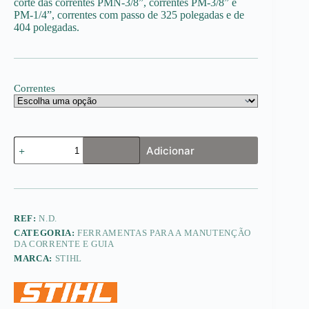
corte das correntes PMN-3/8”, correntes PM-3/8” e
8.80€
PM-1/4”, correntes com passo de 325 polegadas e de
404 polegadas.
Correntes
Quantidade
Adicionar
de
Porta-
limas
com
lima
redonda
REF:
N.D.
para
CATEGORIA:
FERRAMENTAS PARA A MANUTENÇÃO
afiar
DA CORRENTE E GUIA
correntes
MARCA:
STIHL