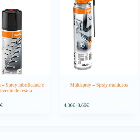
 – Spray lubrificante e
Multispray – Spray multiusos
olvente de resina
This
Ver opções
Ver opções
0
€
4.30
€
–
8.60
€
product
Price
has
:
range:
multiple
4.30€
variants.
gh
through
The
€
8.60€
options
may