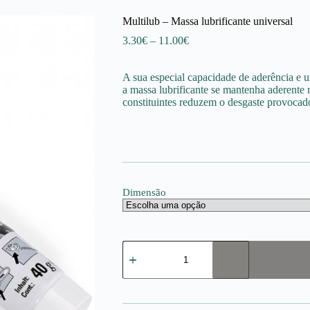
Multilub – Massa lubrificante universal
Price
3.30
€
–
11.00
€
range:
3.30€
A sua especial capacidade de aderência e 
through
a massa lubrificante se mantenha aderente
11.00€
constituintes reduzem o desgaste provocado
Dimensão
Quantidade
de
Multilub
-
Massa
lubrificante