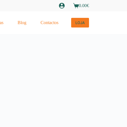
0.00
€
Carrinho
de
compras
as
Blog
Contactos
LOJA