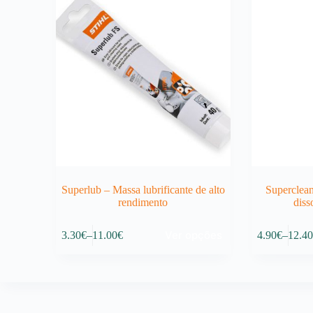
Superlub – Massa lubrificante de alto
Superclean
rendimento
diss
This
This
Ver opções
3.30
€
–
11.00
€
4.90
€
–
12.4
product
product
Price
Price
has
has
range:
range
multiple
multiple
3.30€
4.90€
variants.
variants.
through
throu
The
The
11.00€
12.40
options
options
may
may