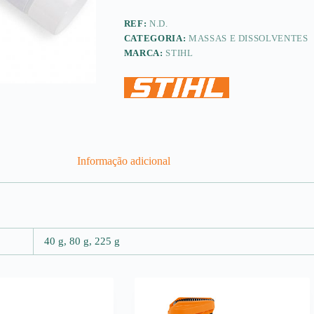
universal
REF:
N.D.
CATEGORIA:
MASSAS E DISSOLVENTES
MARCA:
STIHL
Informação adicional
40 g, 80 g, 225 g