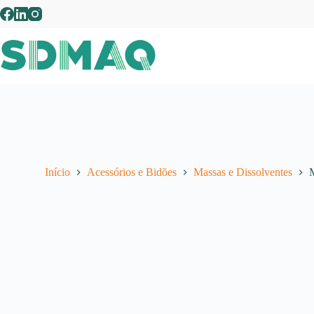
Pular
para
o
conteúdo
Início
Acessórios e Bidões
Massas e Dissolventes
M