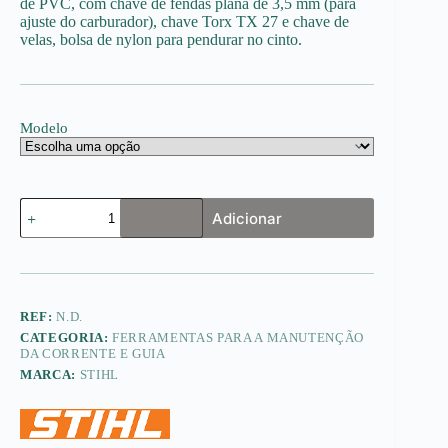
de PVC, com chave de fendas plana de 3,5 mm (para
ajuste do carburador), chave Torx TX 27 e chave de
velas, bolsa de nylon para pendurar no cinto.
Modelo
Quantidade
Adicionar
de
Multi-
ferramenta
REF:
N.D.
CATEGORIA:
FERRAMENTAS PARA A MANUTENÇÃO
DA CORRENTE E GUIA
MARCA:
STIHL