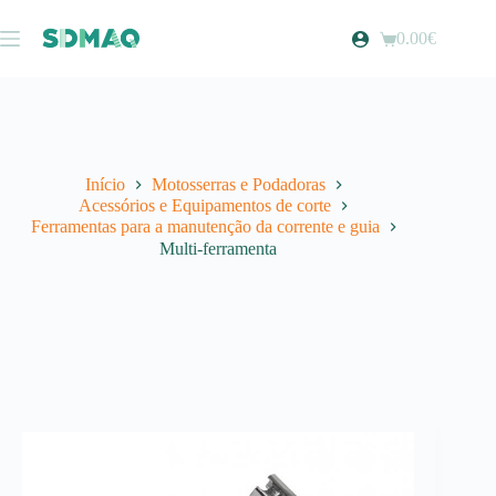
Pular
para
0.00
€
Carrinho
o
de
conteúdo
compras
Início
Motosserras e Podadoras
Acessórios e Equipamentos de corte
Ferramentas para a manutenção da corrente e guia
Multi-ferramenta