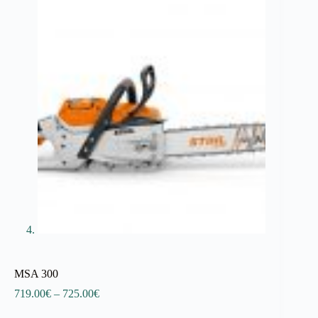
MSA 300
Price
719.00
€
–
725.00
€
range: