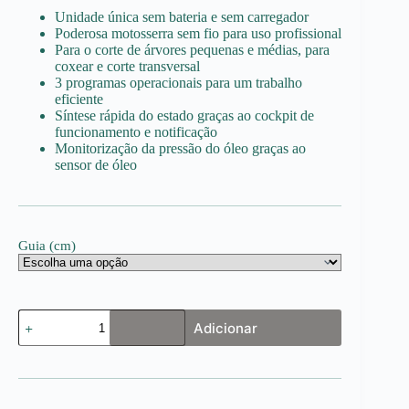
719.00€
Unidade única sem bateria e sem carregador
through
Poderosa motosserra sem fio para uso profissional
725.00€
Para o corte de árvores pequenas e médias, para
coxear e corte transversal
3 programas operacionais para um trabalho
eficiente
Síntese rápida do estado graças ao cockpit de
funcionamento e notificação
Monitorização da pressão do óleo graças ao
sensor de óleo
Guia (cm)
Quantidade
Adicionar
de
MSA
300