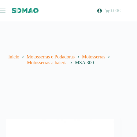
Pular
para
0.00
€
Carrinho
o
de
conteúdo
compras
Início
Motosserras e Podadoras
Motosserras
Motosserras a bateria
MSA 300