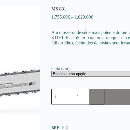
MS 881
Price
1,755.00
€
–
1,829.00
€
range:
1,755.00€
A motosserra de série mais potente do mu
through
STIHL ElastoStart para um arranque sem e
1,829.00€
útil do filtro, fecho dos depósitos sem ferr
Guia (cm)
Quantidade
de
MS
881
REF:
N.D.