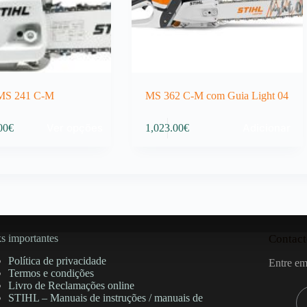
MS 241 C-M
MS 362 C-M com Guia Light 04
Ver opções
Adicionar
00
€
1,023.00
€
:
00€
gh
00€
s importantes
Contact
Política de privacidade
Entre em
Termos e condições
Livro de Reclamações online
STIHL – Manuais de instruções / manuais de