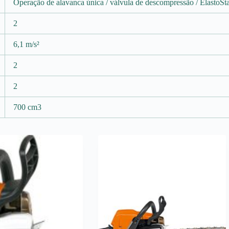
Operação de alavanca única / válvula de descompressão / ElastoSta
2
6,1 m/s²
2
2
700 cm3