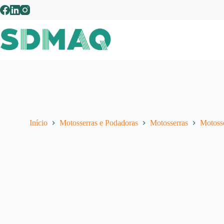
Pular
para
o
conteúdo
Início
Motosserras e Podadoras
Motosserras
Motosse