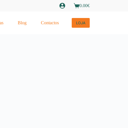
0.00
€
Carrinho
de
compras
as
Blog
Contactos
LOJA