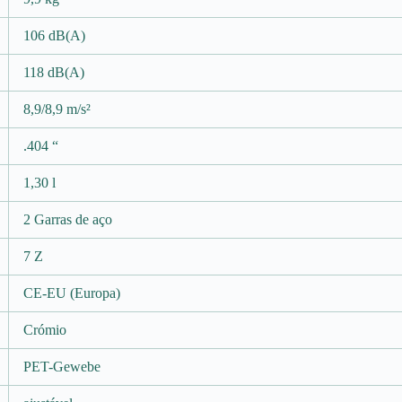
106 dB(A)
118 dB(A)
8,9/8,9 m/s²
.404 “
1,30 l
2 Garras de aço
7 Z
CE-EU (Europa)
Crómio
PET-Gewebe