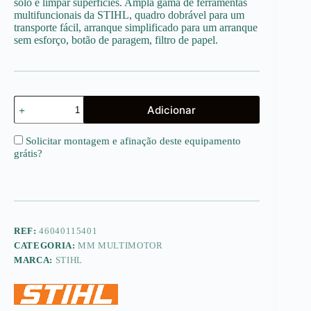
solo e limpar superfícies. Ampla gama de ferramentas
multifuncionais da STIHL, quadro dobrável para um
transporte fácil, arranque simplificado para um arranque
sem esforço, botão de paragem, filtro de papel.
Quantidade
Adicionar
de
MM
56,
Solicitar montagem e afinação deste equipamento
Multimotor
grátis
?
REF:
46040115401
CATEGORIA:
MM MULTIMOTOR
MARCA:
STIHL