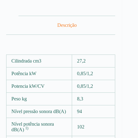
Descrição
Cilindrada cm3
27,2
Potência kW
0,85/1,2
Potencia kW/CV
0,85/1,2
Peso kg
8,3
Nível pressão sonora dB(A)
94
Nível potência sonora
102
1)
dB(A)