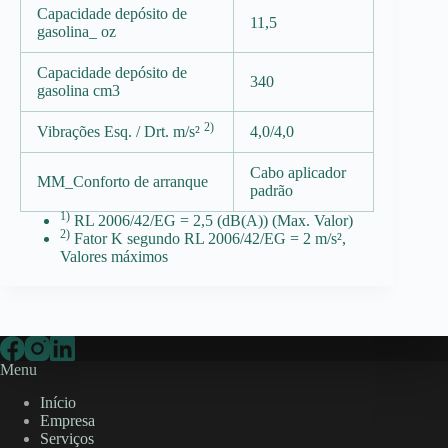
Capacidade depósito de
11,5
gasolina_ oz
Capacidade depósito de
340
gasolina cm3
2)
Vibrações Esq. / Drt. m/s²
4,0/4,0
Cabo aplicador
MM_Conforto de arranque
padrão
1)
RL 2006/42/EG = 2,5 (dB(A)) (Max. Valor)
2)
Fator K segundo RL 2006/42/EG = 2 m/s²,
Valores máximos
Menu
Início
Empresa
Serviços