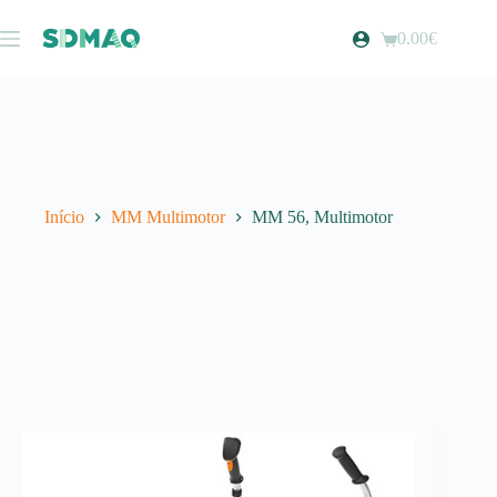
Pular
para
0.00
€
Carrinho
o
de
conteúdo
compras
Início
MM Multimotor
MM 56, Multimotor