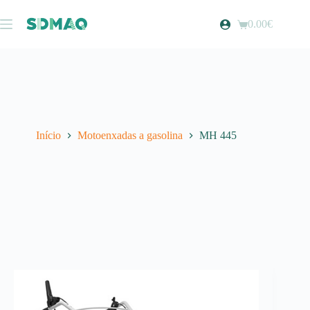
Pular
para
0.00
€
Carrinho
o
de
conteúdo
compras
Início
Motoenxadas a gasolina
MH 445