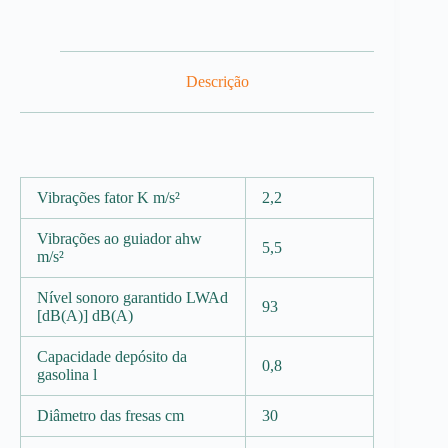
Descrição
Vibrações fator K m/s²
2,2
Vibrações ao guiador ahw
5,5
m/s²
Nível sonoro garantido LWAd
93
[dB(A)] dB(A)
Capacidade depósito da
0,8
gasolina l
Diâmetro das fresas cm
30