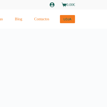
0.00
€
Carrinho
de
compras
as
Blog
Contactos
LOJA