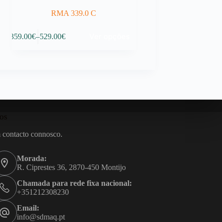
RMA 339.0 C
This
Ver opções
359.00
€
–
529.00
€
product
Price
has
range:
multiple
359.00€
variants.
through
The
529.00€
options
may
be
chosen
os
on
the
 contacto connosco.
product
page
Morada:
R. Ciprestes 36, 2870-450 Montijo
Chamada para rede fixa nacional:
+351212308230
Email:
info@sdmaq.pt