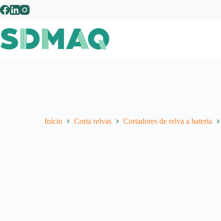
Pular
para
o
conteúdo
Início
Corta relvas
Cortadores de relva a bateria