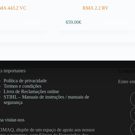
MA 443.2 VC
RMA 2.2 RV
Adicionar
Adicionar
659.00
€
s importantes
Contact
Política de privacidade
Entre em
Termos e condições
Livro de Reclamações online
STIHL – Manuais de instruções / manuais de
segurança
a visitar-nos
DMAQ, dispõe de um espaço de apoio aos nossos