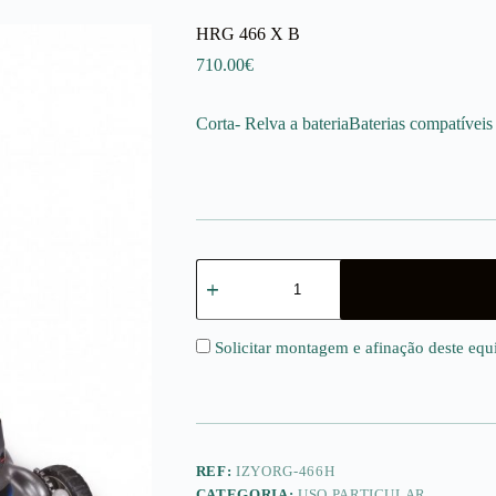
HRG 466 X B
710.00
€
Corta- Relva a bateriaBaterias compatívei
Quantidade
de
HRG
466
X
Solicitar montagem e afinação deste eq
B
REF:
IZYORG-466H
CATEGORIA:
USO PARTICULAR