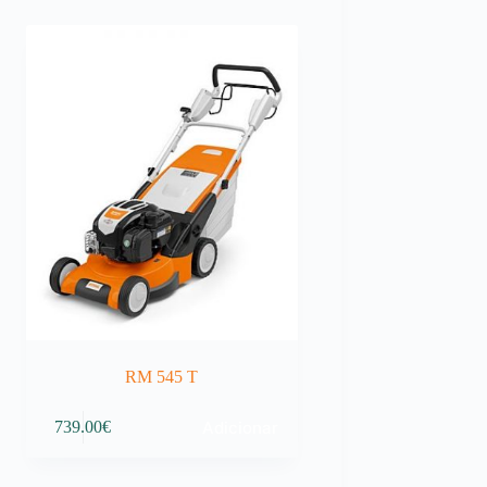
RM 545 T
Adicionar
739.00
€