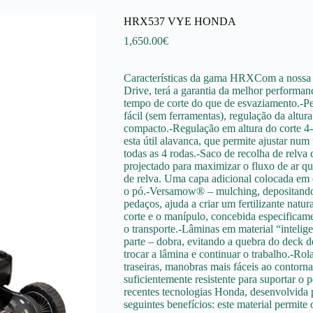
HRX537 VYE HONDA
1,650.00
€
Características da gama HRXCom a nos
Drive, terá a garantia da melhor performan
tempo de corte do que de esvaziamento.-Peg
fácil (sem ferramentas), regulação da altu
compacto.-Regulação em altura do corte 4
esta útil alavanca, que permite ajustar nu
todas as 4 rodas.-Saco de recolha de relva 
projectado para maximizar o fluxo de ar qu
de relva. Uma capa adicional colocada em 
o pó.-Versamow® – mulching, depositando
pedaços, ajuda a criar um fertilizante natur
corte e o manípulo, concebida especificame
o transporte.-Lâminas em material “intelig
parte – dobra, evitando a quebra do deck d
trocar a lâmina e continuar o trabalho.-Rol
traseiras, manobras mais fáceis ao contorn
suficientemente resistente para suportar o
recentes tecnologias Honda, desenvolvida p
seguintes benefícios: este material permite