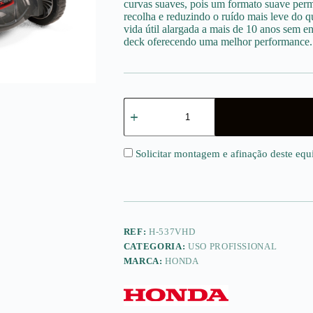
curvas suaves, pois um formato suave permi
recolha e reduzindo o ruído mais leve do 
vida útil alargada a mais de 10 anos sem enf
deck oferecendo uma melhor performance.
Quantidade
de
HRX537
VYE
HONDA
Solicitar montagem e afinação deste eq
REF:
H-537VHD
CATEGORIA:
USO PROFISSIONAL
MARCA:
HONDA