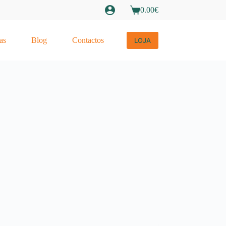
0.00
€
Carrinho
de
compras
as
Blog
Contactos
LOJA