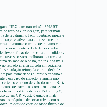
sa gama HRX com transmissão SMART
ce de recolha e ensacagem, para ter mais
a de rebatimento fácil, libertação rápida e
ra e braço rebatível para armazenamento
-em-1, maximize o tempo de trabalho com
m único movimento o deck de corte sobre
de elevado fluxo de ar e capa anti-sujidade,
e atravessa o saco, melhorando a recolha
cima do saco de recolha, reduz ainda mais
 no relvado a relva cortada em pequenos
al.-Articulação reforçada entre o deck de
nte para evitar danos durante o trabalho e
ente”, em caso de impacto, a lâmina não
e corte e o empeno do veio do motor. Basta
amentos de esferas nas rodas dianteiras e
ar obstáculos.-Deck de corte Polystrong®,
 peso de um CR-V, esta é uma das mais
ara as máquinas de cortar relva, com os
 obter um deck de corte de bloco único e de