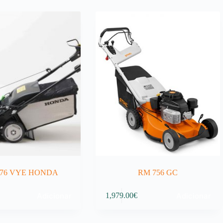
76 VYE HONDA
RM 756 GC
Adicionar
Adicionar
1,979.00
€