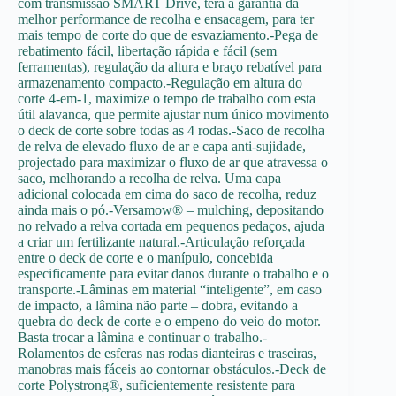
com transmissão SMART Drive, terá a garantia da
melhor performance de recolha e ensacagem, para ter
mais tempo de corte do que de esvaziamento.-Pega de
rebatimento fácil, libertação rápida e fácil (sem
ferramentas), regulação da altura e braço rebatível para
armazenamento compacto.-Regulação em altura do
corte 4-em-1, maximize o tempo de trabalho com esta
útil alavanca, que permite ajustar num único movimento
o deck de corte sobre todas as 4 rodas.-Saco de recolha
de relva de elevado fluxo de ar e capa anti-sujidade,
projectado para maximizar o fluxo de ar que atravessa o
saco, melhorando a recolha de relva. Uma capa
adicional colocada em cima do saco de recolha, reduz
ainda mais o pó.-Versamow® – mulching, depositando
no relvado a relva cortada em pequenos pedaços, ajuda
a criar um fertilizante natural.-Articulação reforçada
entre o deck de corte e o manípulo, concebida
especificamente para evitar danos durante o trabalho e o
transporte.-Lâminas em material “inteligente”, em caso
de impacto, a lâmina não parte – dobra, evitando a
quebra do deck de corte e o empeno do veio do motor.
Basta trocar a lâmina e continuar o trabalho.-
Rolamentos de esferas nas rodas dianteiras e traseiras,
manobras mais fáceis ao contornar obstáculos.-Deck de
corte Polystrong®, suficientemente resistente para