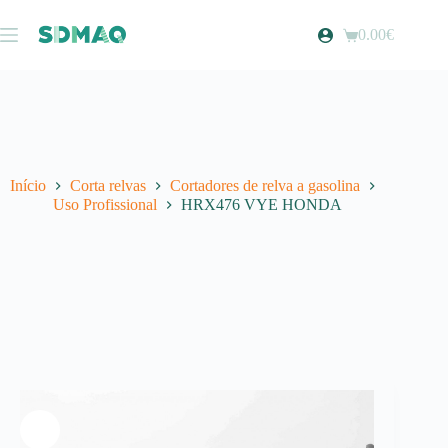
Pular
para
0.00
€
Carrinho
o
de
conteúdo
compras
Início
Corta relvas
Cortadores de relva a gasolina
Uso Profissional
HRX476 VYE HONDA