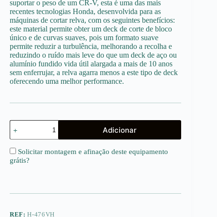
suportar o peso de um CR-V, esta é uma das mais
recentes tecnologias Honda, desenvolvida para as
máquinas de cortar relva, com os seguintes benefícios:
este material permite obter um deck de corte de bloco
único e de curvas suaves, pois um formato suave
permite reduzir a turbulência, melhorando a recolha e
reduzindo o ruído mais leve do que um deck de aço ou
alumínio fundido vida útil alargada a mais de 10 anos
sem enferrujar, a relva agarra menos a este tipo de deck
oferecendo uma melhor performance.
Quantidade
Adicionar
de
HRX476
VYE
Solicitar montagem e afinação deste equipamento
HONDA
grátis
?
REF:
H-476VH