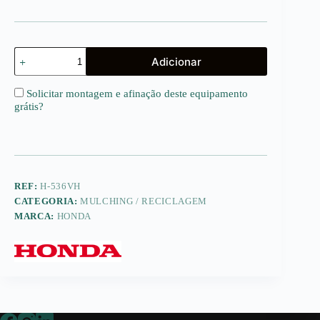
Quantidade
Adicionar
de
HRS
536
Solicitar montagem e afinação deste equipamento
V
grátis
?
REF:
H-536VH
CATEGORIA:
MULCHING / RECICLAGEM
MARCA:
HONDA