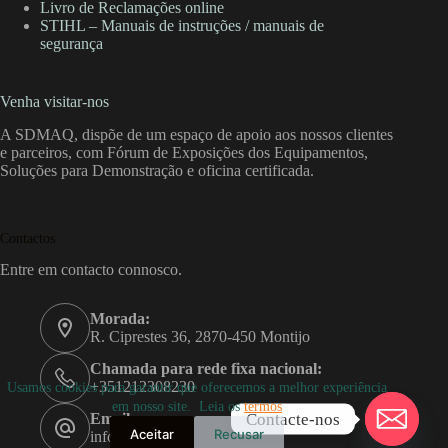
Livro de Reclamações online
STIHL – Manuais de instruções / manuais de
segurança
Venha visitar-nos
A SDMAQ, dispõe de um espaço de apoio aos nossos clientes
e parceiros, com Fórum de Exposições dos Equipamentos,
Soluções para Demonstração e oficina certificada.
Contactos
Entre em contacto connosco.
Morada:
R. Ciprestes 36, 2870-450 Montijo
Chamada para rede fixa nacional:
+351212308230
Usamos cookies para garantir que oferecemos a melhor experiência
em nosso site. Leia os
termos
Contacte-nos
Email:
Aceitar
Recusar
info@sdmaq.pt