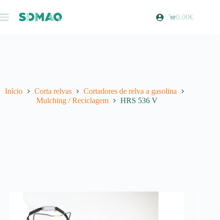
Pular
para
0.00
€
Carrinho
o
de
conteúdo
compras
Início
Corta relvas
Cortadores de relva a gasolina
Mulching / Reciclagem
HRS 536 V