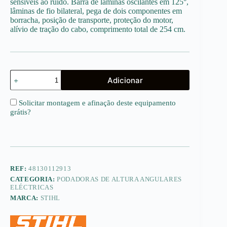
sensíveis ao ruído. Barra de lâminas oscilantes em 125°,
lâminas de fio bilateral, pega de dois componentes em
borracha, posição de transporte, proteção do motor,
alívio de tração do cabo, comprimento total de 254 cm.
Quantidade
Adicionar
de
HLE
71
Solicitar montagem e afinação deste equipamento
(125°)
grátis
?
REF:
48130112913
CATEGORIA:
PODADORAS DE ALTURA ANGULARES
ELÉCTRICAS
MARCA:
STIHL