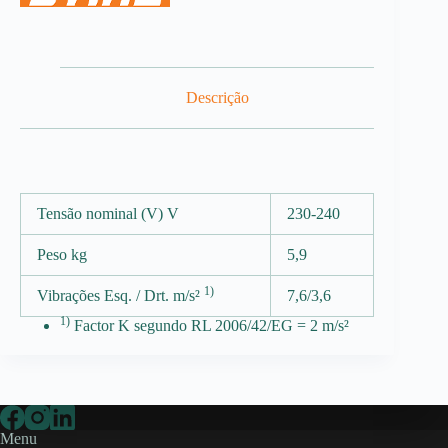
Descrição
Tensão nominal (V) V
230-240
Peso kg
5,9
1)
Vibrações Esq. / Drt. m/s²
7,6/3,6
1)
Factor K segundo RL 2006/42/EG = 2 m/s²
Menu