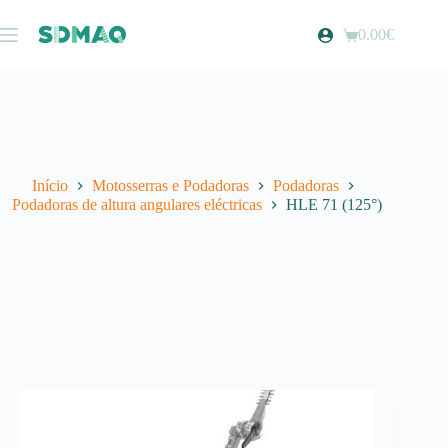
Pular
para
0.00
€
Carrinho
o
de
conteúdo
compras
Início
Motosserras e Podadoras
Podadoras
Podadoras de altura angulares eléctricas
HLE 71 (125°)