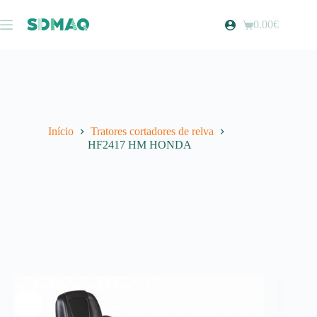
Pular
para
0.00
€
Carrinho
o
de
conteúdo
compras
Início
Tratores cortadores de relva
HF2417 HM HONDA