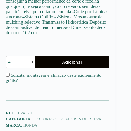
conseguir a melhor performance de corte e recolha
qualquer que seja a condição do relvado, sem deixar
para trás relva por cortar ou cortada.-Corte por Lâminas
síncronas-Sistema Optiflow-Sistema Versamow® de
mulching selectivo-Transmissão Hidrostática-Depósito
de combustível de maior dimensão-Dimensão do deck
de corte: 102 cm
Quantidade
Adicionar
de
HF2417
HM
Solicitar montagem e afinação deste equipamento
HONDA
grátis
?
REF:
H-2417H
CATEGORIA:
TRATORES CORTADORES DE RELVA
MARCA:
HONDA