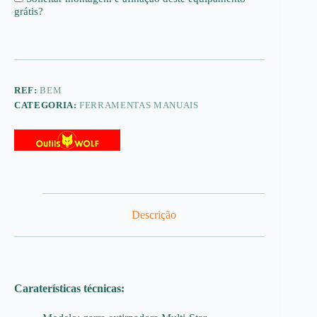
3
grátis
?
dentes
de
espátula,
10
cm
(Cabo
intercambiável)
REF:
BEM
-
CATEGORIA:
FERRAMENTAS MANUAIS
Multi-
Star
Descrição
Caraterísticas técnicas: