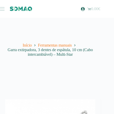
Pular
para
0.00
€
Carrinho
o
de
conteúdo
compras
Início
Ferramentas manuais
Garra extirpadora, 3 dentes de espátula, 10 cm (Cabo
intercambiável) – Multi-Star