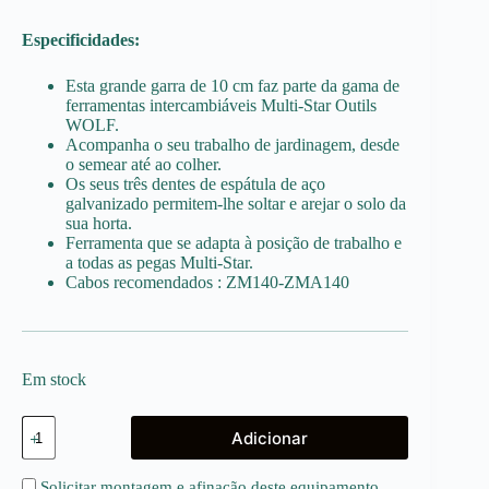
Especificidades:
Esta grande garra de 10 cm faz parte da gama de
ferramentas intercambiáveis Multi-Star Outils
WOLF.
Acompanha o seu trabalho de jardinagem, desde
o semear até ao colher.
Os seus três dentes de espátula de aço
galvanizado permitem-lhe soltar e arejar o solo da
sua horta.
Ferramenta que se adapta à posição de trabalho e
a todas as pegas Multi-Star.
Cabos recomendados : ZM140-ZMA140
Em stock
Quantidade
Adicionar
de
Garra
extirpadora,
Solicitar montagem e afinação deste equipamento