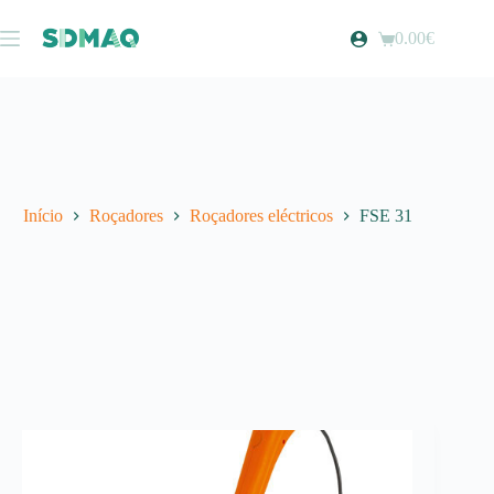
Pular
para
0.00
€
Carrinho
o
de
conteúdo
compras
Início
Roçadores
Roçadores eléctricos
FSE 31