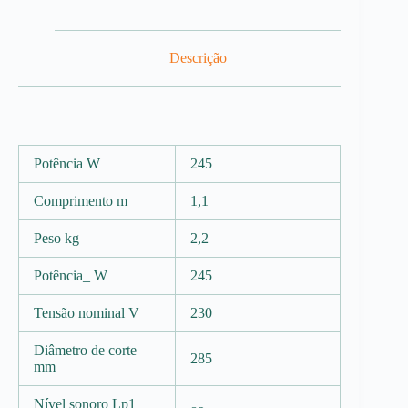
Descrição
Potência W
245
Comprimento m
1,1
Peso kg
2,2
Potência_ W
245
Tensão nominal V
230
Diâmetro de corte
285
mm
Nível sonoro Lp1