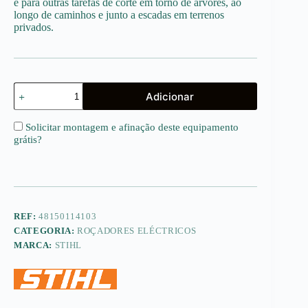
e para outras tarefas de corte em torno de árvores, ao
longo de caminhos e junto a escadas em terrenos
privados.
Quantidade
Adicionar
de
FSE
31
Solicitar montagem e afinação deste equipamento
grátis
?
REF:
48150114103
CATEGORIA:
ROÇADORES ELÉCTRICOS
MARCA:
STIHL