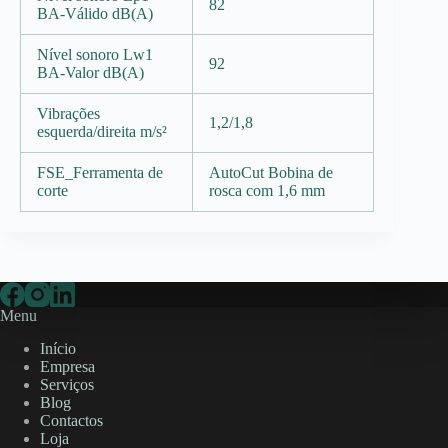
82
BA-Válido dB(A)
Nível sonoro Lw1
92
BA-Valor dB(A)
Vibrações
1,2/1,8
esquerda/direita m/s²
FSE_Ferramenta de
AutoCut Bobina de
corte
rosca com 1,6 mm
Menu
Início
Empresa
Serviços
Blog
Contactos
Loja