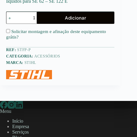
líquidos para SE 62 – SE 122 E
Quantidade
Adicionar
de
Filtro
em
Solicitar montagem e afinação deste equipamento
PET
grátis
?
(Polyester)
REF:
STFP-P
CATEGORIA:
ACESSÓRIOS
MARCA:
STIHL
Menu
Início
Empresa
Serviços