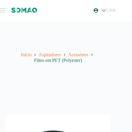
Pular
para
0.00
€
Carrinho
o
de
conteúdo
compras
Início
Aspiradores
Acessórios
Filtro em PET (Polyester)