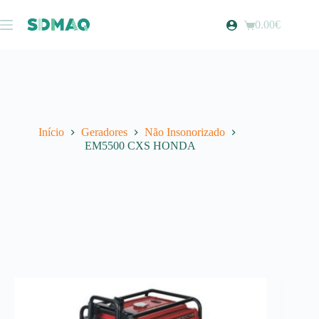
Pular
para
0.00
€
Carrinho
o
de
conteúdo
compras
Início
Geradores
Não Insonorizado
EM5500 CXS HONDA