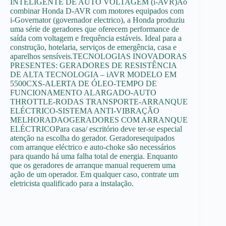
INTELIGENTE DE AUTO VOLTAGEM (i-AVR)Ao
combinar Honda D-AVR com motores equipados com
i-Governator (governador electrico), a Honda produziu
uma série de geradores que oferecem performance de
saída com voltagem e frequência estáveis. Ideal para a
construção, hotelaria, serviços de emergência, casa e
aparelhos sensíveis.TECNOLOGIAS INOVADORAS
PRESENTES: GERADORES DE RESISTÊNCIA
DE ALTA TECNOLOGIA – iAVR MODELO EM
5500CXS-ALERTA DE ÓLEO-TEMPO DE
FUNCIONAMENTO ALARGADO-AUTO
THROTTLE-RODAS TRANSPORTE-ARRANQUE
ELÉCTRICO-SISTEMA ANTI-VIBRAÇÃO
MELHORADAOGERADORES COM ARRANQUE
ELÉCTRICOPara casa/ escritório deve ter-se especial
atenção na escolha do gerador. Geradoresequipados
com arranque eléctrico e auto-choke são necessários
para quando há uma falha total de energia. Enquanto
que os geradores de arranque manual requerem uma
ação de um operador. Em qualquer caso, contrate um
eletricista qualificado para a instalação.