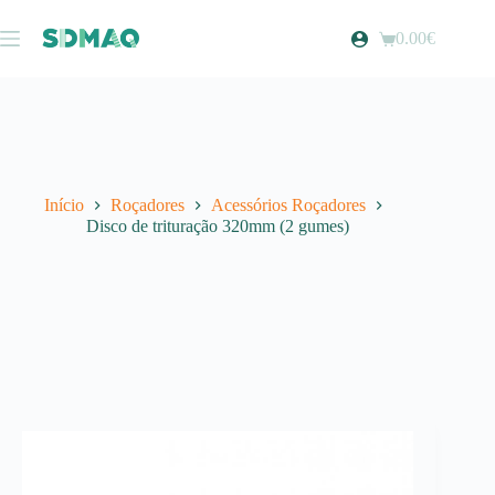
Pular
para
0.00
€
Carrinho
o
de
conteúdo
compras
Início
Roçadores
Acessórios Roçadores
Disco de trituração 320mm (2 gumes)