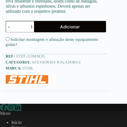
erva resistente e enredada, assim como de matagais,
silvas e arbustos espinhosos. Deverá apenas ser
utilizado com o respetivo protetor.
Quantidade
Adicionar
de
Disco
de
Solicitar montagem e afinação deste equipamento
trituração
grátis
?
320mm
(2
REF:
STDT-320MM2G
gumes)
CATEGORIA:
ACESSÓRIOS ROÇADORES
MARCA:
STIHL
Menu
Início