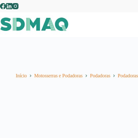
Pular
para
o
conteúdo
Início
Motosserras e Podadoras
Podadoras
Podadoras 