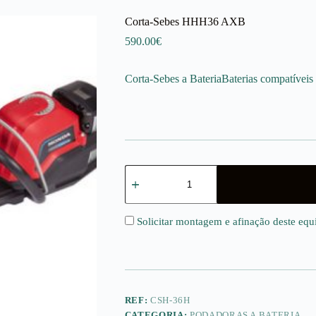
Corta-Sebes HHH36 AXB
590.00
€
Corta-Sebes a BateriaBaterias compatíveis
Quantidade
de
Corta-
Sebes
HHH36
Solicitar montagem e afinação deste eq
AXB
REF:
CSH-36H
CATEGORIA:
PODADORAS A BATERIA