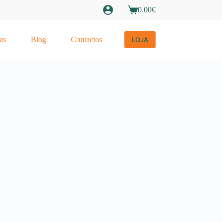
0.00
€
Carrinho
de
compras
as
Blog
Contactos
LOJA