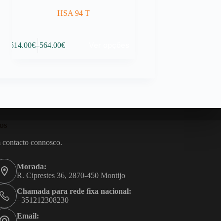
HSA 94 T
This
Ver opções
514.00
€
–
564.00
€
product
Price
has
range:
multiple
514.00€
variants.
through
The
564.00€
options
may
be
chosen
os
on
the
 contacto connosco.
product
page
Morada:
R. Ciprestes 36, 2870-450 Montijo
Chamada para rede fixa nacional:
+351212308230
Email: