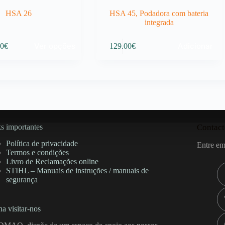
HSA 26
HSA 45, Podadora com bateria
integrada
Ver opções
Adicionar
00
€
129.00
€
:
€
gh
00€
s importantes
Contact
Política de privacidade
Entre em
Termos e condições
Livro de Reclamações online
STIHL – Manuais de instruções / manuais de
segurança
a visitar-nos