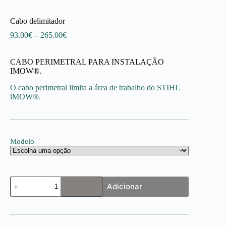
Cabo delimitador
Price
93.00
€
–
265.00
€
range:
93.00€
CABO PERIMETRAL PARA INSTALAÇÃO
through
IMOW®.
265.00€
O cabo perimetral limita a área de trabalho do STIHL
iMOW®.
Modelo
Quantidade
Adicionar
de
Cabo
delimitador