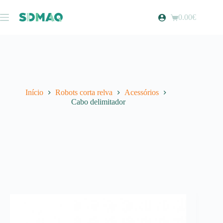
Pular
para
0.00
€
Carrinho
o
de
conteúdo
compras
Início
Robots corta relva
Acessórios
Cabo delimitador