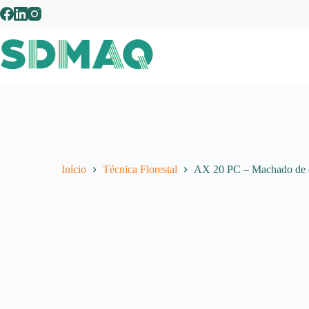
Pular
para
o
conteúdo
Início
Técnica Florestal
AX 20 PC – Machado de co