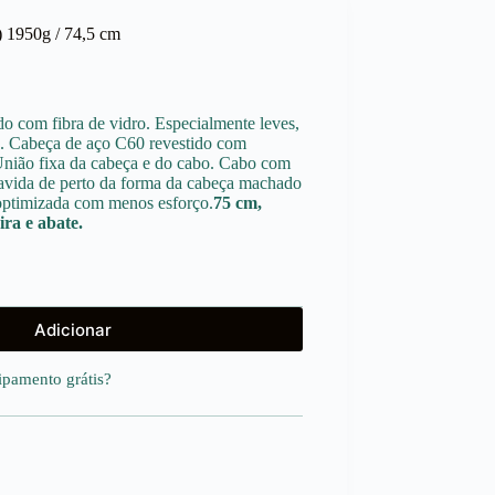
 1950g / 74,5 cm
 com fibra de vidro. Especialmente leves,
es. Cabeça de aço C60 revestido com
União fixa da cabeça e do cabo. Cabo com
gravida de perto da forma da cabeça machado
 optimizada com menos esforço.
75 cm,
ira e abate.
Adicionar
uipamento
grátis
?