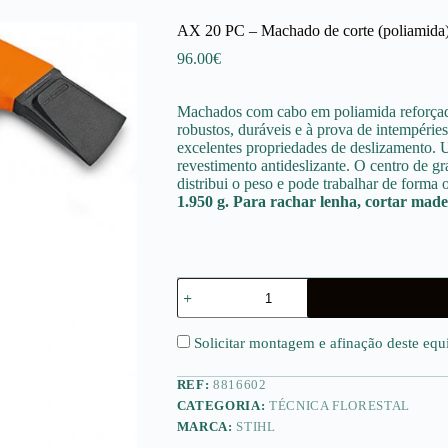
AX 20 PC – Machado de corte (poliamida)
96.00
€
Machados com cabo em poliamida reforçado
robustos, duráveis e à prova de intempéri
excelentes propriedades de deslizamento. 
revestimento antideslizante. O centro de 
distribui o peso e pode trabalhar de forma
1.950 g. Para rachar lenha, cortar made
Quantidade
de
AX
20
Solicitar montagem e afinação deste eq
PC
-
REF:
8816602
Machado
de
CATEGORIA:
TÉCNICA FLORESTAL
corte
MARCA:
STIHL
(poliamida)