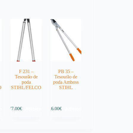
F 231 –
PB 35 –
Tesourão de
Tesourão de
poda
poda Amboss
O
STIHL/FELCO
STIHL
nar
Adicionar
Adicionar
177.00
€
116.00
€