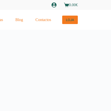
0.00
€
Carrinho
de
compras
as
Blog
Contactos
LOJA