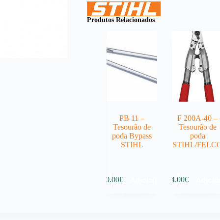
1950g
/
74,5
Produtos Relacionados
cm
PB 11 –
F 200A-40 –
Tesourão de
Tesourão de
poda Bypass
poda
STIHL
STIHL/FELC
Adicionar
Adicio
60.00
€
94.00
€