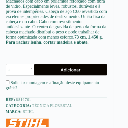
Machados com cabo em poliamida reforçado com fibra
de vidro. Especialmente leves, robustos, duráveis e à
prova de intempéries. Cabeça de aço C60 revestido com
excelentes propriedades de deslizamento. União fixa da
cabeça e do cabo. Cabo com revestimento
antideslizante. O centro de gravida de perto da forma da
cabeça machado distribui o peso e pode trabalhar de
forma optimizada com menos esforço.
73 cm, 1.450 g.
Para rachar lenha, cortar madeira e abate.
Quantidade
Adicionar
de
AX
15
Solicitar montagem e afinação deste equipamento
P
grátis
?
-
Machado
REF:
8816701
florestal
(Poliamida)
CATEGORIA:
TÉCNICA FLORESTAL
1450g
MARCA:
STIHL
/
72,5
cm