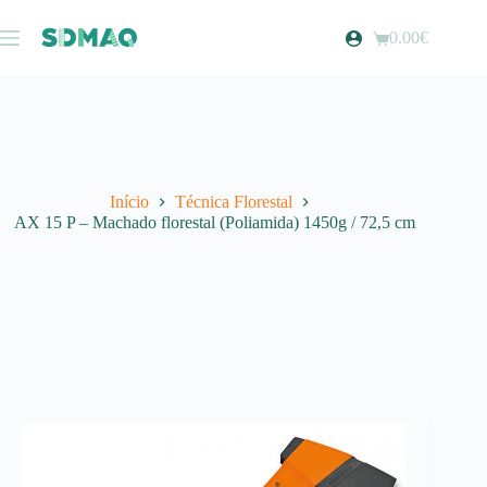
Pular
para
0.00
€
Carrinho
o
de
conteúdo
compras
Início
Técnica Florestal
AX 15 P – Machado florestal (Poliamida) 1450g / 72,5 cm