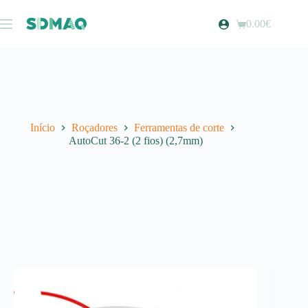
Pular
para
0.00
€
Carrinho
o
de
conteúdo
compras
Início
Roçadores
Ferramentas de corte
AutoCut 36-2 (2 fios) (2,7mm)