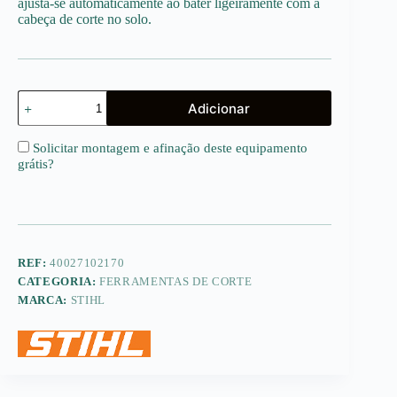
ajusta-se automaticamente ao bater ligeiramente com a
cabeça de corte no solo.
Quantidade
Adicionar
de
AutoCut
36-
Solicitar montagem e afinação deste equipamento
2
grátis
?
(2
fios)
(2,7mm)
REF:
40027102170
CATEGORIA:
FERRAMENTAS DE CORTE
MARCA:
STIHL