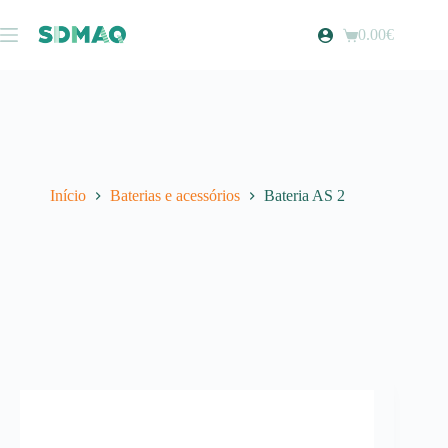
Pular
para
0.00
€
Carrinho
o
de
conteúdo
compras
Início
Baterias e acessórios
Bateria AS 2