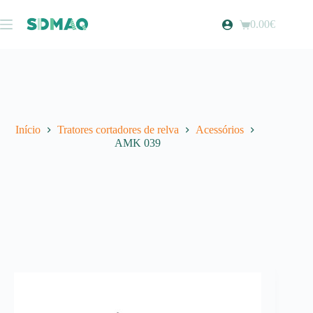
Pular
para
0.00
€
Carrinho
o
de
conteúdo
compras
Início
Tratores cortadores de relva
Acessórios
AMK 039