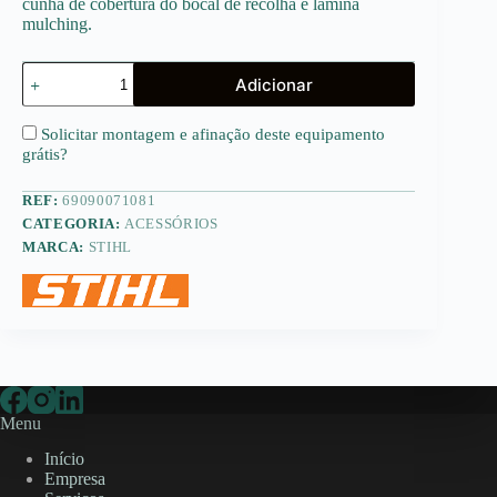
cunha de cobertura do bocal de recolha e lâmina
mulching.
Quantidade
Adicionar
de
AMK
039
Solicitar montagem e afinação deste equipamento
grátis
?
REF:
69090071081
CATEGORIA:
ACESSÓRIOS
MARCA:
STIHL
Menu
Início
Empresa