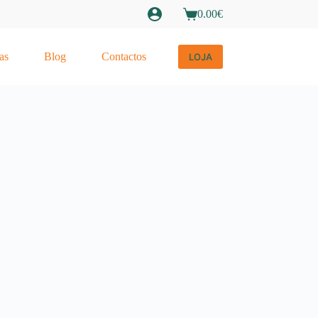
0.00
€
as
Blog
Contactos
LOJA