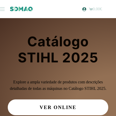
0.00
€
Catálogo
STIHL 2025
Explore a ampla variedade de produtos com descrições
detalhadas de todas as máquinas no Catálogo STIHL 2025.
VER ONLINE