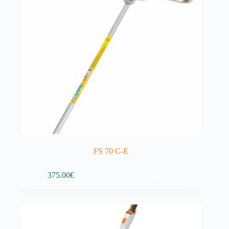
FS 70 C-E
Adicionar
375.00
€