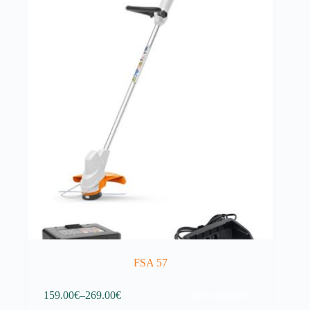
FSA 57
This
Ver opções
159.00
€
–
269.00
€
product
Price
has