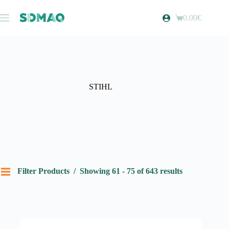
Pular
para
0.00
€
Carrinho
o
de
conteúdo
compras
STIHL
Filter Products
Showing 61 - 75 of 643 results